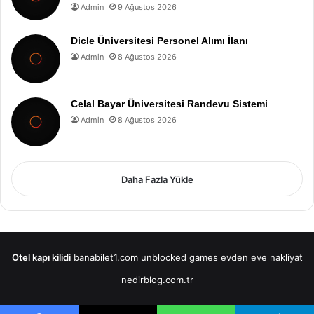
Admin
9 Ağustos 2026
Dicle Üniversitesi Personel Alımı İlanı
Admin
8 Ağustos 2026
Celal Bayar Üniversitesi Randevu Sistemi
Admin
8 Ağustos 2026
Daha Fazla Yükle
Otel kapı kilidi
banabilet1.com
unblocked games
evden eve nakliyat
nedirblog.com.tr