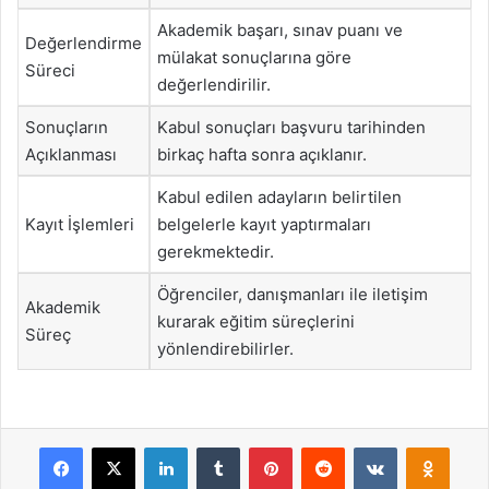
Akademik başarı, sınav puanı ve
Değerlendirme
mülakat sonuçlarına göre
Süreci
değerlendirilir.
Sonuçların
Kabul sonuçları başvuru tarihinden
Açıklanması
birkaç hafta sonra açıklanır.
Kabul edilen adayların belirtilen
Kayıt İşlemleri
belgelerle kayıt yaptırmaları
gerekmektedir.
Öğrenciler, danışmanları ile iletişim
Akademik
kurarak eğitim süreçlerini
Süreç
yönlendirebilirler.
Facebook
X
LinkedIn
Tumblr
Pinterest
Reddit
VKontakte
Odnok