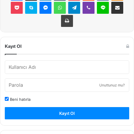
Pocket
Skype
Messenger
WhatsApp
Telegram
Viber
Line
E-Posta ile payla
Yazdır
Kayıt Ol
Unuttunuz mu?
Beni hatırla
Kayıt Ol