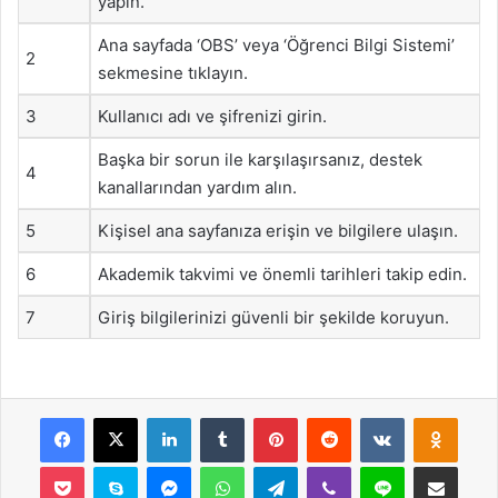
yapın.
Ana sayfada ‘OBS’ veya ‘Öğrenci Bilgi Sistemi’
2
sekmesine tıklayın.
3
Kullanıcı adı ve şifrenizi girin.
Başka bir sorun ile karşılaşırsanız, destek
4
kanallarından yardım alın.
5
Kişisel ana sayfanıza erişin ve bilgilere ulaşın.
6
Akademik takvimi ve önemli tarihleri takip edin.
7
Giriş bilgilerinizi güvenli bir şekilde koruyun.
Facebook
X
LinkedIn
Tumblr
Pinterest
Reddit
VKontakte
Odnok
Pocket
Skype
Messenger
WhatsApp
Telegram
Viber
Line
E-Posta ile payla