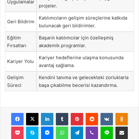
Uygulamalar
projeler.
Katılımcıların gelişim süreçlerine katkıda
Geri Bildirim
bulunacak geri bildirimler.
Eğitim
Başarılı katılımcılar için özelleşmiş
Fırsatları
akademik programlar.
Kariyer hedeflerine ulaşma konusunda
Kariyer Yolu
avantaj sağlama.
Gelişim
Kendini tanıma ve gelecekteki zorluklarla
Süreci
başa çıkabilme becerisi kazandırma.
Facebook
X
LinkedIn
Tumblr
Pinterest
Reddit
VKontakte
Odnok
Pocket
Skype
Messenger
WhatsApp
Telegram
Viber
Line
E-Posta ile payla