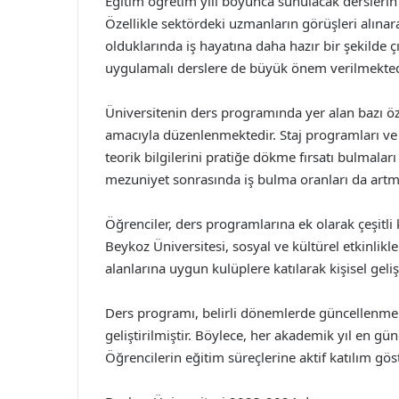
Eğitim öğretim yılı boyunca sunulacak derslerin iç
Özellikle sektördeki uzmanların görüşleri alına
olduklarında iş hayatına daha hazır bir şekilde
uygulamalı derslere de büyük önem verilmekted
Üniversitenin ders programında yer alan bazı ö
amacıyla düzenlenmektedir. Staj programları ve s
teorik bilgilerini pratiğe dökme fırsatı bulmala
mezuniyet sonrasında iş bulma oranları da artm
Öğrenciler, ders programlarına ek olarak çeşitli k
Beykoz Üniversitesi, sosyal ve kültürel etkinlikl
alanlarına uygun kulüplere katılarak kişisel geliş
Ders programı, belirli dönemlerde güncellenmek
geliştirilmiştir. Böylece, her akademik yıl en gün
Öğrencilerin eğitim süreçlerine aktif katılım gös