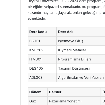
Beykoz Üniversitesi 2023-2024 ders programı, a
bir eğitim yelpazesi sunmaktadır. Bu program, ö
kazandırmayı amaçlayarak, onları geleceğin prof
etmektedir.
Ders Kodu
Ders Adı
BIZ101
İşletmeye Giriş
KMT202
Kıymetli Metaller
ITM301
Programlama Dilleri
DES405
Tasarım Düşüncesi
AGL303
Algoritmalar ve Veri Yapıları
Dönem
Dersler
Ö
Güz
Pazarlama Yönetimi
D