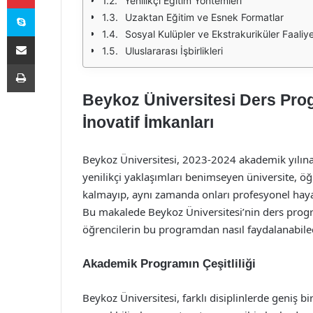
Yenilikçi Eğitim Yöntemleri
Skype
Uzaktan Eğitim ve Esnek Formatlar
Sosyal Kulüpler ve Ekstrakuriküler Faaliye
E-Posta ile paylaş
Uluslararası İşbirlikleri
Yazdır
Beykoz Üniversitesi Ders Pro
İnovatif İmkanları
Beykoz Üniversitesi, 2023-2024 akademik yılına 
yenilikçi yaklaşımları benimseyen üniversite, öğ
kalmayıp, aynı zamanda onları profesyonel hayat
Bu makalede Beykoz Üniversitesi’nin ders prog
öğrencilerin bu programdan nasıl faydalanabile
Akademik Programın Çeşitliliği
Beykoz Üniversitesi, farklı disiplinlerde geniş 