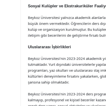
Sosyal Kulüpler ve Ekstrakuriküler Faaliy
Beykoz Üniversitesi yalnızca akademik alanlarla s
büyük önem vermektedir. Öğrencilerin ders dışı
kulüp ve organizasyon kurulmuştur. Bu kulüpler ar
iletişim gibi becerilerini de geliştirme fırsatı bu
Uluslararası İşbirlikleri
Beykoz Üniversitesi’nin 2023-2024 akademik yılı 
tutmaktadır. Yurt dışındaki üniversitelerle yapı
programları, yaz okulları ve uluslararası staj im
kültürleri deneyimleme fırsatını yakalarken, glo
şansına sahip olmaktadır.
Beykoz Üniversitesi’nin 2023-2024 ders program
kalmayıp, profesyonel ve kişisel beceriler kazan
esnek ders yapısı, sosyal aktiviteler ve uluslara