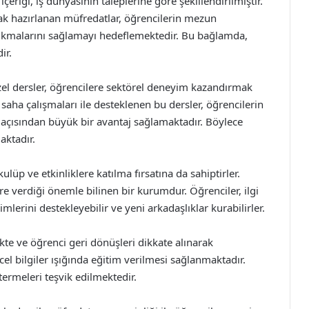
eriği, iş dünyasının taleplerine göre şekillendirilmiştir.
rak hazırlanan müfredatlar, öğrencilerin mezun
 çıkmalarını sağlamayı hedeflemektedir. Bu bağlamda,
ir.
zel dersler, öğrencilere sektörel deneyim kazandırmak
aha çalışmaları ile desteklenen bu dersler, öğrencilerin
rı açısından büyük bir avantaj sağlamaktadır. Böylece
aktadır.
ulüp ve etkinliklere katılma fırsatına da sahiptirler.
ere verdiği önemle bilinen bir kurumdur. Öğrenciler, ilgi
imlerini destekleyebilir ve yeni arkadaşlıklar kurabilirler.
te ve öğrenci geri dönüşleri dikkate alınarak
cel bilgiler ışığında eğitim verilmesi sağlanmaktadır.
termeleri teşvik edilmektedir.