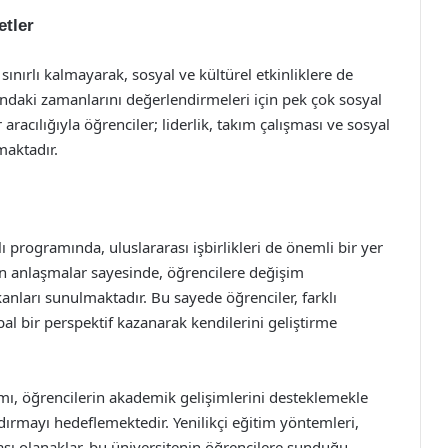
etler
ınırlı kalmayarak, sosyal ve kültürel etkinliklere de
ndaki zamanlarını değerlendirmeleri için pek çok sosyal
acılığıyla öğrenciler; liderlik, takım çalışması ve sosyal
lmaktadır.
programında, uluslararası işbirlikleri de önemli bir yer
lan anlaşmalar sayesinde, öğrencilere değişim
kanları sunulmaktadır. Bu sayede öğrenciler, farklı
bal bir perspektif kazanarak kendilerini geliştirme
ı, öğrencilerin akademik gelişimlerini desteklemekle
dırmayı hedeflemektedir. Yenilikçi eğitim yöntemleri,
rası olanaklar, bu üniversitenin öğrencilere sunduğu