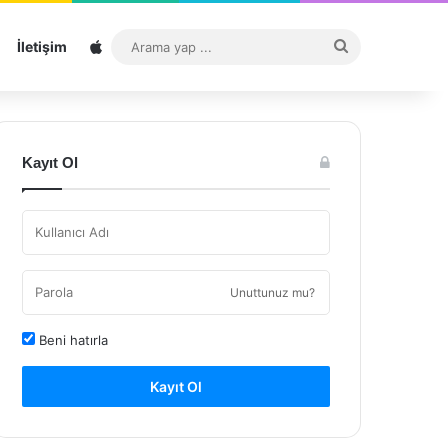
Sitemap
Arama
İletişim
yap
...
Kayıt Ol
Unuttunuz mu?
Beni hatırla
Kayıt Ol