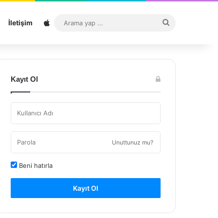
Sitemap
Arama
İletişim
yap
...
Kayıt Ol
Unuttunuz mu?
Beni hatırla
Kayıt Ol