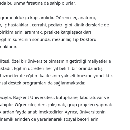
ıda bulunma fırsatına da sahip olurlar.
rogramı oldukça kapsamlıdır. Öğrenciler, anatomi,
 iç hastalıkları, cerrahi, pediatri gibi klinik derslerle de
 birikimlerini artırarak, pratikte karşılaşacakları
 Eğitim sürecinin sonunda, mezunlar, Tıp Doktoru
maktadır.
tesi, özel bir üniversite olmasının getirdiği maliyetlerle
adır. Eğitim ücretleri her yıl belirli bir oranda artış
zmetler ile eğitim kalitesinin yükseltilmesine yöneliktir.
nansal destek programları da sağlanmaktadır.
cıyla, Başkent Üniversitesi, kütüphane, laboratuvar ve
sahiptir. Öğrenciler, ders çalışmak, grup projeleri yapmak
klardan faydalanabilmektedirler. Ayrıca, üniversitenin
inamiklerinden de yararlanarak sosyal becerilerini