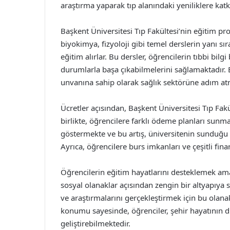
araştırma yaparak tıp alanındaki yeniliklere katk
Başkent Üniversitesi Tıp Fakültesi’nin eğitim p
biyokimya, fizyoloji gibi temel derslerin yanı sıra,
eğitim alırlar. Bu dersler, öğrencilerin tıbbi bilgi
durumlarla başa çıkabilmelerini sağlamaktadır.
unvanına sahip olarak sağlık sektörüne adım at
Ücretler açısından, Başkent Üniversitesi Tıp Fakül
birlikte, öğrencilere farklı ödeme planları sunmakt
göstermekte ve bu artış, üniversitenin sunduğu hi
Ayrıca, öğrencilere burs imkanları ve çeşitli fi
Öğrencilerin eğitim hayatlarını desteklemek ama
sosyal olanaklar açısından zengin bir altyapıya 
ve araştırmalarını gerçekleştirmek için bu olana
konumu sayesinde, öğrenciler, şehir hayatının d
geliştirebilmektedir.