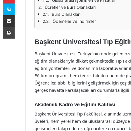
Uluslararası İşbirlikleri ve Fırsatlar
Skype
Ücretler ve Burs Olanakları
Burs Olanakları
E-Posta ile paylaş
Ödemeler ve İndirimler
Yazdır
Başkent Üniversitesi Tıp Eğiti
Başkent Üniversitesi, Türkiye’nin önde gelen öze
eğitim olanaklarıyla dikkat çekmektedir. Tıp Fak
eğitim yöntemleri ve donanımlı laboratuvarlar il
Eğitim programı, hem teorik bilgileri hem de pr
Öğrenciler, tıbbi bilgilerini geliştirmek için çeş
gerçek hayatta karşılaşacakları durumlarla ilgili
Akademik Kadro ve Eğitim Kalitesi
Başkent Üniversitesi Tıp Fakültesi, alanında u
üyeleri, hem yerel hem de uluslararası düzeyde
gelişmeleri takip ederek öğrencilere en güncel b