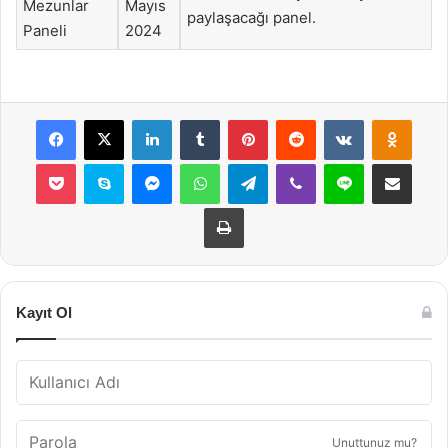
Mezunlar
Mayıs
paylaşacağı panel.
Paneli
2024
Facebook
X
LinkedIn
Tumblr
Pinterest
Reddit
VKontakte
Odnok
Pocket
Skype
Messenger
WhatsApp
Telegram
Viber
Line
E-Posta ile payla
Yazdır
Kayıt Ol
Unuttunuz mu?