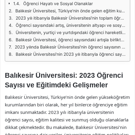
Öğrenci Hayatı ve Sosyal Olanaklar
Balıkesir Üniversitesi, Türkiye'nin önde gelen eğitim kurumlarından biri olarak, her yıl artan öğrenci sayısıyla dikkat çekmektedir. 2023 yılı itibarıyla üniversitenin öğrenci sayısının ne kadar olduğu, eğitim kalitesinin ve üniversitenin sunduğu imkanların bir göstergesi olarak değerlendirilmektedir. Balıkesir Üniversitesi, farklı alanlarda sunduğu çeşitli programlarla geniş bir yelpazeye hitap etmekte ve bu da öğrenci tercihlerini etkilemektedir.
2023 yılı itibarıyla Balıkesir Üniversitesi'nin toplam öğrenci sayısının 35,000 civarında olduğu tahmin edilmektedir. Bu rakam, üniversitenin sunduğu programların çeşitliliği ve kalitesi ile doğrudan ilişkilidir. Öğrenciler, mühendislikten sanat bilimlerine, sosyal bilimlerden sağlık bilimlerine kadar pek çok alanda eğitim alma fırsatı bulmaktadır. Bu durum, üniversitenin cazibesini artırmakta ve öğrenci sayısının artmasına zemin hazırlamaktadır.
Öğrenci sayısındaki artış, üniversitenin altyapı ve sosyal olanaklarının da güçlendirilmesini gerektirmektedir. Balıkesir Üniversitesi, öğrencilere modern kütüphaneler, spor tesisleri, sosyal etkinlik alanları gibi imkanlar sunarak, eğitim hayatlarını daha verimli hale getirmeyi amaçlamaktadır. Bu tür yatırımlar, üniversitenin öğrenci sayısını artırmasına katkıda bulunmaktadır.
Üniversitenin, yurtiçi ve yurtdışındaki öğrenci hareketliliğini teşvik eden programlar da öğrenci sayısının artmasında önemli bir rol oynamaktadır. Erasmus ve benzeri değişim programları, Balıkesir Üniversitesi'nin uluslararası alandaki görünürlüğünü artırmakta ve daha fazla öğrencinin üniversiteyi tercih etmesine neden olmaktadır. Bu durum, Balıkesir Üniversitesi'nin uluslararası standartlara uygun bir eğitim sunduğunu da göstermektedir.
Balıkesir Üniversitesi, öğrenci sayısındaki artışla birlikte, akademik kadrosunu da güçlendirmektedir. Nitelikli öğretim üyeleri, öğrencilere kaliteli bir eğitim sunmakta ve onların kişisel gelişimlerine katkıda bulunmaktadır. Bu bağlamda, üniversitenin öğrenci memnuniyeti ve başarı oranları da artmaktadır.
2023 yılında Balıkesir Üniversitesi'nin öğrenci sayısının artışı, aynı zamanda üniversitenin sosyal sorumluluk projelerine olan katılımını da olumlu yönde etkilemektedir. Öğrenciler, topluma katkıda bulunma bilinciyle çeşitli projelerde yer almakta ve bu da üniversitenin prestijini artırmaktadır. Bu durum, üniversitenin sadece bir eğitim kurumu olmanın ötesinde, sosyal bir sorumluluk taşıdığını göstermektedir.
Balıkesir Üniversitesi'nin 2023 yılı itibarıyla öğrenci sayısının artması, üniversitenin sunduğu eğitim kalitesi, sosyal olanaklar ve uluslararası programlarla doğrudan ilişkilidir. Bu durum, üniversitenin gelecekteki başarısı için de önemli bir gösterge olacaktır.
Balıkesir Üniversitesi: 2023 Öğrenci
Sayısı ve Eğitimdeki Gelişmeler
Balıkesir Üniversitesi, Türkiye’nin önde gelen yükseköğretim
kurumlarından biri olarak, her yıl binlerce öğrenciye eğitim
imkanı sunmaktadır. 2023 yılı itibarıyla üniversitenin
öğrenci sayısı, eğitim kalitesi ve sunmuş olduğu olanaklarla
dikkat çekmektedir. Bu makalede, Balıkesir Üniversitesi’nin
öğrenci sayısına dair veriler, üniversitenin eğitim politikaları