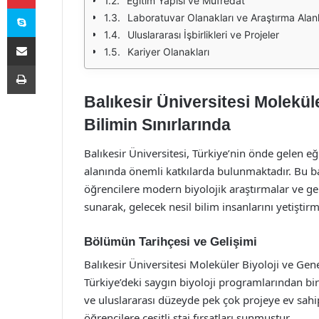
Eğitim Yapısı ve Müfredat
Skype
Laboratuvar Olanakları ve Araştırma Alanl
Uluslararası İşbirlikleri ve Projeler
E-Posta ile paylaş
Kariyer Olanakları
Yazdır
Balıkesir Üniversitesi Molekül
Bilimin Sınırlarında
Balıkesir Üniversitesi, Türkiye’nin önde gelen eğ
alanında önemli katkılarda bulunmaktadır. Bu 
öğrencilere modern biyolojik araştırmalar ve g
sunarak, gelecek nesil bilim insanlarını yetiştir
Bölümün Tarihçesi ve Gelişimi
Balıkesir Üniversitesi Moleküler Biyoloji ve Gen
Türkiye’deki saygın biyoloji programlarından bi
ve uluslararası düzeyde pek çok projeye ev sahip
öğrencilere çeşitli staj fırsatları sunmuştur.