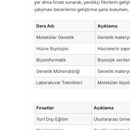
yer alma fırsatı sunarak, yenilikçi fikirlerin gel
çalışması becerilerini geliştirme şansı bulurken
Ders Adı
Açıklama
Moleküler Genetik
Genetik materyal
Hücre Biyolojisi
Hücrelerin yapıs
Biyoinformatik
Biyolojik verile
Genetik Mühendisliği
Genetik materya
Laboratuvar Teknikleri
Moleküler biyolo
Fırsatlar
Açıklama
Yurt Dışı Eğitim
Uluslararası ünive