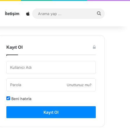
Sitemap
Arama
İletişim
yap
...
Kayıt Ol
Unuttunuz mu?
Beni hatırla
Kayıt Ol