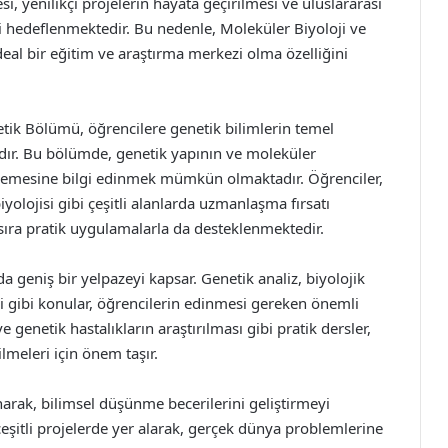
i, yenilikçi projelerin hayata geçirilmesi ve uluslararası
si hedeflenmektedir. Bu nedenle, Moleküler Biyoloji ve
deal bir eğitim ve araştırma merkezi olma özelliğini
etik Bölümü, öğrencilere genetik bilimlerin temel
dır. Bu bölümde, genetik yapının ve moleküler
nlemesine bilgi edinmek mümkün olmaktadır. Öğrenciler,
olojisi gibi çeşitli alanlarda uzmanlaşma fırsatı
ı sıra pratik uygulamalarla da desteklenmektedir.
a geniş bir yelpazeyi kapsar. Genetik analiz, biyolojik
ri gibi konular, öğrencilerin edinmesi gereken önemli
e genetik hastalıkların araştırılması gibi pratik dersler,
lmeleri için önem taşır.
rak, bilimsel düşünme becerilerini geliştirmeyi
e çeşitli projelerde yer alarak, gerçek dünya problemlerine