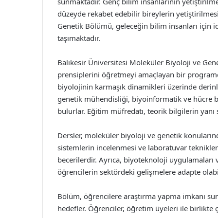
sunmaktadır. Genç bilim insanlarının yetiştirilmes
düzeyde rekabet edebilir bireylerin yetiştirilme
Genetik Bölümü, geleceğin bilim insanları için i
taşımaktadır.
Balıkesir Üniversitesi Moleküler Biyoloji ve Gen
prensiplerini öğretmeyi amaçlayan bir program
biyolojinin karmaşık dinamikleri üzerinde deri
genetik mühendisliği, biyoinformatik ve hücre biy
bulurlar. Eğitim müfredatı, teorik bilgilerin yan
Dersler, moleküler biyoloji ve genetik konularınd
sistemlerin incelenmesi ve laboratuvar teknikle
becerilerdir. Ayrıca, biyoteknoloji uygulamaları v
öğrencilerin sektördeki gelişmelere adapte olabi
Bölüm, öğrencilere araştırma yapma imkanı suna
hedefler. Öğrenciler, öğretim üyeleri ile birlikt