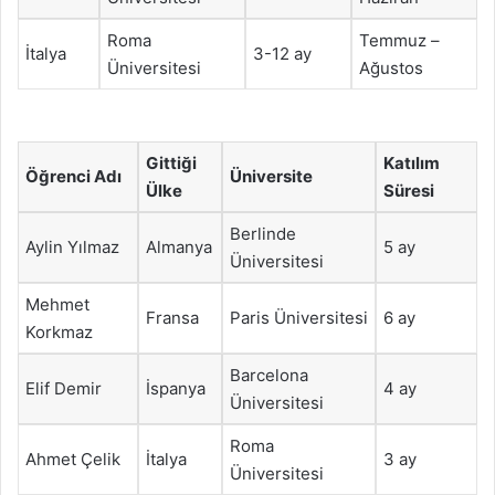
Roma
Temmuz –
İtalya
3-12 ay
Üniversitesi
Ağustos
Gittiği
Katılım
Öğrenci Adı
Üniversite
Ülke
Süresi
Berlinde
Aylin Yılmaz
Almanya
5 ay
Üniversitesi
Mehmet
Fransa
Paris Üniversitesi
6 ay
Korkmaz
Barcelona
Elif Demir
İspanya
4 ay
Üniversitesi
Roma
Ahmet Çelik
İtalya
3 ay
Üniversitesi