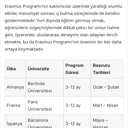
Erasmus Programı’nın katılımcılar üzerinde yarattığı olumlu
etkiler, mezuniyet sonrası iş bulma süreçlerinde de kendini
göstermektedir. Yurt dışında eğitim görmüş olmak,
öğrencilerin özgeçmişlerinde dikkat çekici bir unsur haline
gelir. İşverenler, uluslararası deneyimi olan adayları tercih
etmekte, bu da Erasmus Programı’nın önemini bir kez daha
ortaya koymaktadır.
Program
Başvuru
Ülke
Üniversite
Süresi
Tarihleri
Berlinde
Almanya
3-12 ay
Ocak – Şubat
Üniversitesi
Paris
Fransa
3-12 ay
Mart – Nisan
Üniversitesi
Barcelona
Mayıs –
İspanya
3-12 ay
Üniversitesi
Haziran