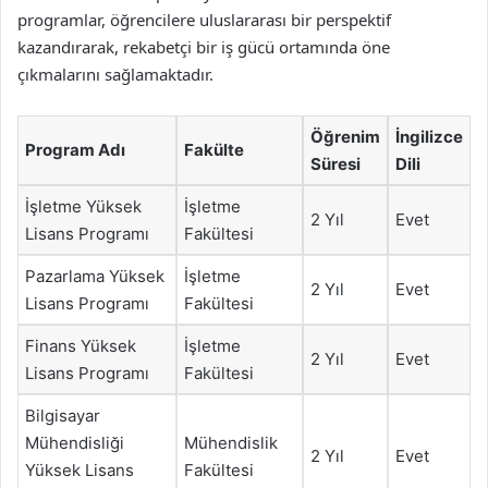
programlar, öğrencilere uluslararası bir perspektif
kazandırarak, rekabetçi bir iş gücü ortamında öne
çıkmalarını sağlamaktadır.
Öğrenim
İngilizce
Program Adı
Fakülte
Süresi
Dili
İşletme Yüksek
İşletme
2 Yıl
Evet
Lisans Programı
Fakültesi
Pazarlama Yüksek
İşletme
2 Yıl
Evet
Lisans Programı
Fakültesi
Finans Yüksek
İşletme
2 Yıl
Evet
Lisans Programı
Fakültesi
Bilgisayar
Mühendisliği
Mühendislik
2 Yıl
Evet
Yüksek Lisans
Fakültesi