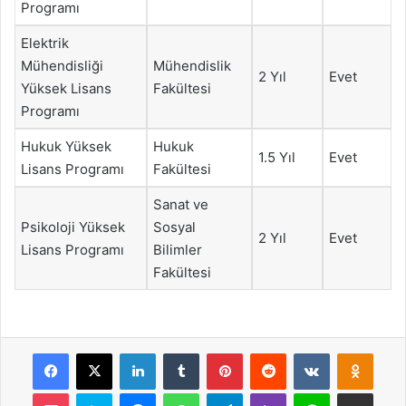
Programı
Elektrik
Mühendisliği
Mühendislik
2 Yıl
Evet
Yüksek Lisans
Fakültesi
Programı
Hukuk Yüksek
Hukuk
1.5 Yıl
Evet
Lisans Programı
Fakültesi
Sanat ve
Psikoloji Yüksek
Sosyal
2 Yıl
Evet
Lisans Programı
Bilimler
Fakültesi
Facebook
X
LinkedIn
Tumblr
Pinterest
Reddit
VKontakte
Odnok
Pocket
Skype
Messenger
WhatsApp
Telegram
Viber
Line
E-Posta ile payla