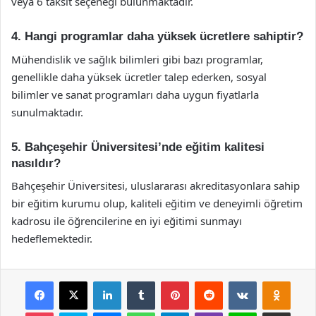
veya 6 taksit seçeneği bulunmaktadır.
4. Hangi programlar daha yüksek ücretlere sahiptir?
Mühendislik ve sağlık bilimleri gibi bazı programlar,
genellikle daha yüksek ücretler talep ederken, sosyal
bilimler ve sanat programları daha uygun fiyatlarla
sunulmaktadır.
5. Bahçeşehir Üniversitesi’nde eğitim kalitesi
nasıldır?
Bahçeşehir Üniversitesi, uluslararası akreditasyonlara sahip
bir eğitim kurumu olup, kaliteli eğitim ve deneyimli öğretim
kadrosu ile öğrencilerine en iyi eğitimi sunmayı
hedeflemektedir.
Facebook
X
LinkedIn
Tumblr
Pinterest
Reddit
VKontakte
Odnok
Pocket
Skype
Messenger
WhatsApp
Telegram
Viber
Line
E-Posta ile payla