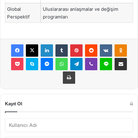
Global
Uluslararası anlaşmalar ve değişim
Perspektif
programları
Facebook
X
LinkedIn
Tumblr
Pinterest
Reddit
VKontakte
Odnok
Pocket
Skype
Messenger
WhatsApp
Telegram
Viber
Line
E-Posta ile payla
Yazdır
Kayıt Ol