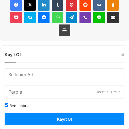
Pocket
Skype
Messenger
WhatsApp
Telegram
Viber
Line
E-Posta ile payla
Yazdır
Kayıt Ol
Unuttunuz mu?
Beni hatırla
Kayıt Ol