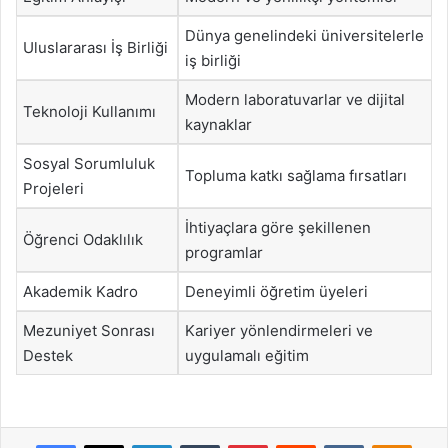
Dünya genelindeki üniversitelerle
Uluslararası İş Birliği
iş birliği
Modern laboratuvarlar ve dijital
Teknoloji Kullanımı
kaynaklar
Sosyal Sorumluluk
Topluma katkı sağlama fırsatları
Projeleri
İhtiyaçlara göre şekillenen
Öğrenci Odaklılık
programlar
Akademik Kadro
Deneyimli öğretim üyeleri
Mezuniyet Sonrası
Kariyer yönlendirmeleri ve
Destek
uygulamalı eğitim
Facebook
X
LinkedIn
Tumblr
Pinterest
Reddit
VKontakte
Odnok