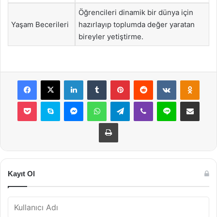
Öğrencileri dinamik bir dünya için
Yaşam Becerileri
hazırlayıp toplumda değer yaratan
bireyler yetiştirme.
Facebook
X
LinkedIn
Tumblr
Pinterest
Reddit
VKontakte
Odnok
Pocket
Skype
Messenger
WhatsApp
Telegram
Viber
Line
E-Posta ile payla
Yazdır
Kayıt Ol