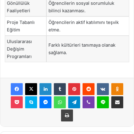
Gönüllülük
Öğrencilerin sosyal sorumluluk
Faaliyetleri
bilinci kazanması.
Proje Tabanlı
Öğrencilerin aktif katılımını teşvik
Eğitim
etme.
Uluslararası
Farklı kültürleri tanımaya olanak
Değişim
sağlama.
Programları
Facebook
X
LinkedIn
Tumblr
Pinterest
Reddit
VKontakte
Odnok
Pocket
Skype
Messenger
WhatsApp
Telegram
Viber
Line
E-Posta ile payla
Yazdır