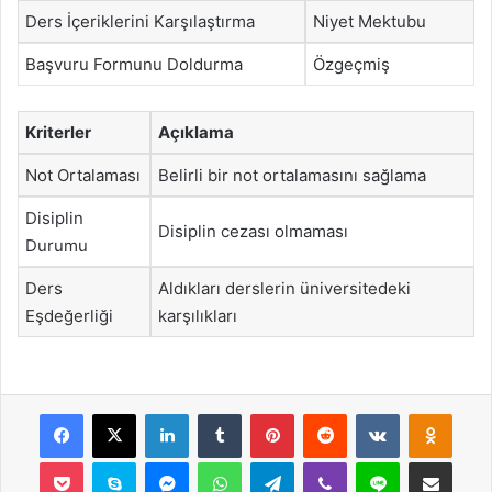
Ders İçeriklerini Karşılaştırma
Niyet Mektubu
Başvuru Formunu Doldurma
Özgeçmiş
Kriterler
Açıklama
Not Ortalaması
Belirli bir not ortalamasını sağlama
Disiplin
Disiplin cezası olmaması
Durumu
Ders
Aldıkları derslerin üniversitedeki
Eşdeğerliği
karşılıkları
Facebook
X
LinkedIn
Tumblr
Pinterest
Reddit
VKontakte
Odnok
Pocket
Skype
Messenger
WhatsApp
Telegram
Viber
Line
E-Posta ile payla