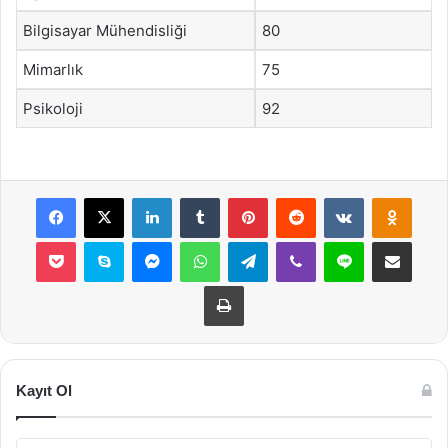
Bilgisayar Mühendisliği
80
Mimarlık
75
Psikoloji
92
Facebook
X
LinkedIn
Tumblr
Pinterest
Reddit
VKontakte
Odnok
Pocket
Skype
Messenger
WhatsApp
Telegram
Viber
Line
E-Posta ile payla
Yazdır
Kayıt Ol