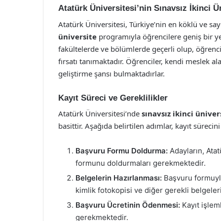
Atatürk Üniversitesi’nin Sınavsız İkinci 
Atatürk Üniversitesi, Türkiye’nin en köklü ve say
üniversite
programıyla öğrencilere geniş bir y
fakültelerde ve bölümlerde geçerli olup, öğren
fırsatı tanımaktadır. Öğrenciler, kendi meslek a
geliştirme şansı bulmaktadırlar.
Kayıt Süreci ve Gereklilikler
Atatürk Üniversitesi’nde
sınavsız ikinci üniver
basittir. Aşağıda belirtilen adımlar, kayıt süreci
Başvuru Formu Doldurma:
Adayların, Atat
formunu doldurmaları gerekmektedir.
Belgelerin Hazırlanması:
Başvuru formuyla 
kimlik fotokopisi ve diğer gerekli belgele
Başvuru Ücretinin Ödenmesi:
Kayıt işlem
gerekmektedir.