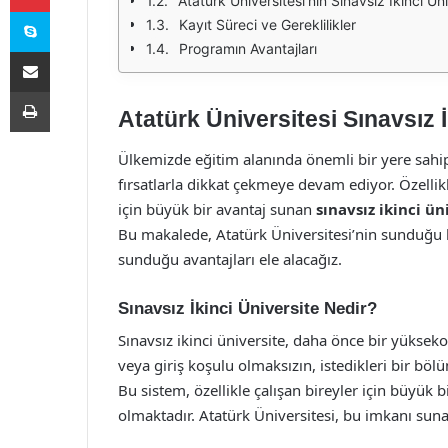
Atatürk Üniversitesi'nin Sınavsız İkinci Ü
Skype
Kayıt Süreci ve Gereklilikler
Programın Avantajları
E-Posta ile paylaş
Yazdır
Atatürk Üniversitesi Sınavsız İ
Ülkemizde eğitim alanında önemli bir yere sahi
fırsatlarla dikkat çekmeye devam ediyor. Özelli
için büyük bir avantaj sunan
sınavsız ikinci ün
Bu makalede, Atatürk Üniversitesi’nin sunduğu bu
sunduğu avantajları ele alacağız.
Sınavsız İkinci Üniversite Nedir?
Sınavsız ikinci üniversite, daha önce bir yüksek
veya giriş koşulu olmaksızın, istedikleri bir böl
Bu sistem, özellikle çalışan bireyler için büyük b
olmaktadır. Atatürk Üniversitesi, bu imkanı suna