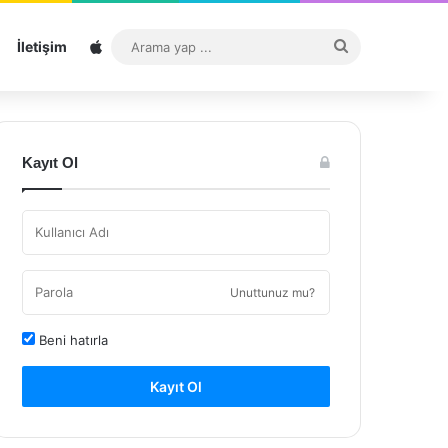
Sitemap
Arama
İletişim
yap
...
Kayıt Ol
Unuttunuz mu?
Beni hatırla
Kayıt Ol