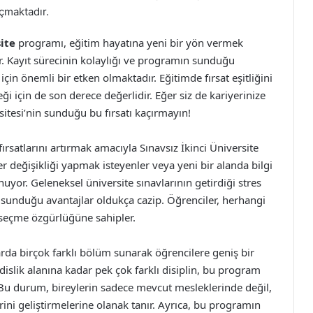
açmaktadır.
site
programı, eğitim hayatına yeni bir yön vermek
ır. Kayıt sürecinin kolaylığı ve programın sunduğu
çin önemli bir etken olmaktadır. Eğitimde fırsat eşitliğini
i için de son derece değerlidir. Eğer siz de kariyerinize
sitesi’nin sunduğu bu fırsatı kaçırmayın!
rsatlarını artırmak amacıyla Sınavsız İkinci Üniversite
r değişikliği yapmak isteyenler veya yeni bir alanda bilgi
nuyor. Geleneksel üniversite sınavlarının getirdiği stres
 sunduğu avantajlar oldukça cazip. Öğrenciler, herhangi
 seçme özgürlüğüne sahipler.
larda birçok farklı bölüm sunarak öğrencilere geniş bir
slik alanına kadar pek çok farklı disiplin, bu program
. Bu durum, bireylerin sadece mevcut mesleklerinde değil,
ini geliştirmelerine olanak tanır. Ayrıca, bu programın