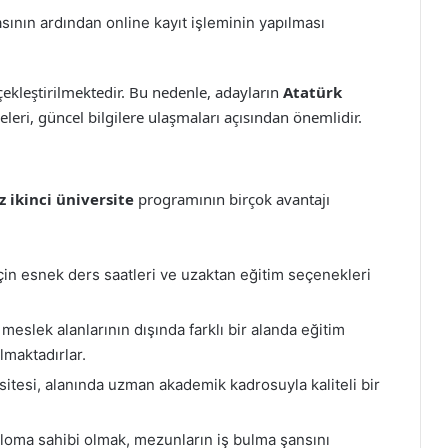
nın ardından online kayıt işleminin yapılması
erçekleştirilmektedir. Bu nedenle, adayların
Atatürk
leri, güncel bilgilere ulaşmaları açısından önemlidir.
z ikinci üniversite
programının birçok avantajı
çin esnek ders saatleri ve uzaktan eğitim seçenekleri
meslek alanlarının dışında farklı bir alanda eğitim
lmaktadırlar.
itesi, alanında uzman akademik kadrosuyla kaliteli bir
iploma sahibi olmak, mezunların iş bulma şansını