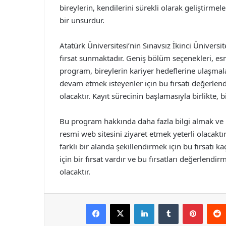
bireylerin, kendilerini sürekli olarak geliştirmel
bir unsurdur.
Atatürk Üniversitesi’nin Sınavsız İkinci Ünivers
fırsat sunmaktadır. Geniş bölüm seçenekleri, esn
program, bireylerin kariyer hedeflerine ulaşmal
devam etmek isteyenler için bu fırsatı değerlend
olacaktır. Kayıt sürecinin başlamasıyla birlikte,
Bu program hakkında daha fazla bilgi almak ve ka
resmi web sitesini ziyaret etmek yeterli olacaktı
farklı bir alanda şekillendirmek için bu fırsa
için bir fırsat vardır ve bu fırsatları değerlend
olacaktır.
Facebook
X
LinkedIn
Tumblr
Pintere