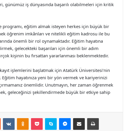
eri, günümüz iş dünyasında başarılı olabilmeleri için kritik
ite programı, eğitim almak isteyen herkes için büyük bir
ek öğrenim imkânları ve nitelikli eğitim kadrosu ile bu
arında önemli bir rol oynamaktadır. Eğitim hayatına
irmek, gelecekteki başarıları için önemli bir adım
 birçok kişinin bu fırsattan yararlanması beklenmektedir.
yıt işlemlerini başlatmak için Atatürk Üniversitesi’nin
r. Eğitim hayatınıza yeni bir yön vermek ve kariyerinizi
tı kaçırmamanız önemlidir. Unutmayın, her zaman öğrenmek
irmek, geleceğinizi şekillendirmede büyük bir etkiye sahip
st
Reddit
VKontakte
Odnoklassniki
Pocket
Skype
Messenger
E-Posta ile paylaş
Yazdır