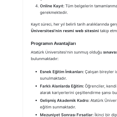
Online Kayıt:
Tüm belgelerin tamamlanması
gerekmektedir.
Kayıt süreci, her yıl belirli tarih aralıklarında g
Üniversitesi’nin resmi web sitesini
takip etme
Programın Avantajları
Atatürk Üniversitesi’nin sunmuş olduğu
sınavsı
bulunmaktadır:
Esnek Eğitim İmkanları:
Çalışan bireyler i
sunulmaktadır.
Farklı Alanlarda Eğitim:
Öğrenciler, kendi 
alarak kariyerlerini çeşitlendirme şansı bu
Gelişmiş Akademik Kadro:
Atatürk Ünivers
eğitim sunmaktadır.
Mezuniyet Sonrası Fırsatlar:
İkinci bir d