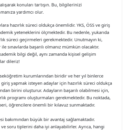
lışarak konuları tartışın. Bu, bilgilerinizi
anmanıza yardımcı olur.
vlara hazırlık süreci oldukça önemlidir. YKS, ÖSS ve giriş
 akademik yeteneklerini ölçmektedir. Bu nedenle, yukarıda
azırlık süreci geçirmeleri gerekmektedir. Unutmayın ki,
ile sınavlarda başarılı olmanız mümkün olacaktır.
kademik bilgi değil, aynı zamanda kişisel gelişim
ar dileriz!
seköğretim kurumlarından biridir ve her yıl binlerce
 giriş yapmak isteyen adaylar için hazırlık süreci oldukça
ından birini oluşturur. Adayların başarılı olabilmesi için,
zırlık programı oluşturmaları gerekmektedir. Bu noktada,
beri, öğrencilere önemli bir kılavuz sunmaktadır.
mesi bakımından büyük bir avantaj sağlamaktadır.
e soru tiplerini daha iyi anlayabilirler. Ayrıca, hangi