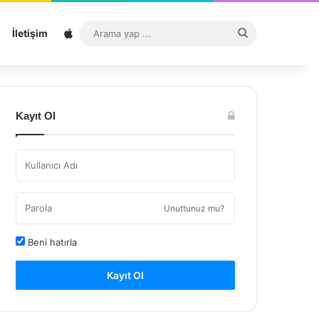
Sitemap
Arama
İletişim
yap
...
Kayıt Ol
Unuttunuz mu?
Beni hatırla
Kayıt Ol