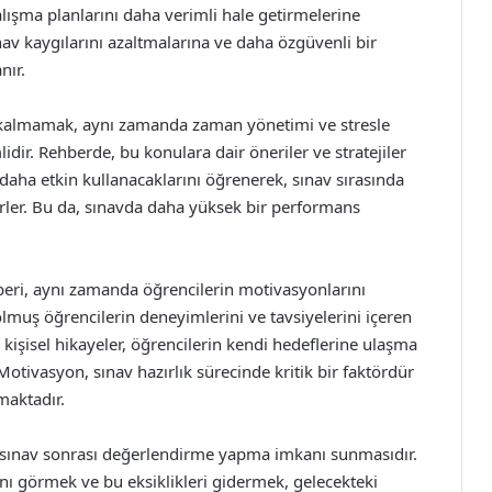
lışma planlarını daha verimli hale getirmelerine
nav kaygılarını azaltmalarına ve daha özgüvenli bir
nır.
e kalmamak, aynı zamanda zaman yönetimi ve stresle
ir. Rehberde, bu konulara dair öneriler ve stratejiler
daha etkin kullanacaklarını öğrenerek, sınav sırasında
lirler. Bu da, sınavda daha yüksek bir performans
hberi, aynı zamanda öğrencilerin motivasyonlarını
 olmuş öğrencilerin deneyimlerini ve tavsiyelerini içeren
 kişisel hikayeler, öğrencilerin kendi hedeflerine ulaşma
otivasyon, sınav hazırlık sürecinde kritik bir faktördür
maktadır.
e sınav sonrası değerlendirme yapma imkanı sunmasıdır.
nı görmek ve bu eksiklikleri gidermek, gelecekteki