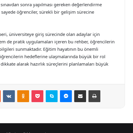
e, sınavdan sonra yapılması gereken değerlendirme
 sayede öğrenciler, sürekli bir gelişim sürecine
eri, üniversiteye giriş sürecinde olan adaylar için
hem de pratik uygulamaları içeren bu rehber, öğrencilerin
 bilgileri sunmaktadır. Eğitim hayatının bu önemli
rencilerin hedeflerine ulaşmalarında büyük bir rol
dikkate alarak hazırlık süreçlerini planlamaları büyük
st
Reddit
VKontakte
Odnoklassniki
Pocket
Skype
Messenger
E-Posta ile paylaş
Yazdır