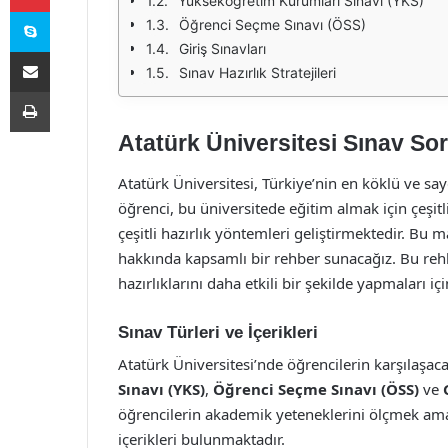
Yükseköğretim Kurumları Sınavı (YKS)
Skype
Öğrenci Seçme Sınavı (ÖSS)
Giriş Sınavları
E-Posta ile paylaş
Sınav Hazırlık Stratejileri
Yazdır
Atatürk Üniversitesi Sınav Sor
Atatürk Üniversitesi, Türkiye’nin en köklü ve say
öğrenci, bu üniversitede eğitim almak için çeşitl
çeşitli hazırlık yöntemleri geliştirmektedir. Bu 
hakkında kapsamlı bir rehber sunacağız. Bu rehbe
hazırlıklarını daha etkili bir şekilde yapmaları iç
Sınav Türleri ve İçerikleri
Atatürk Üniversitesi’nde öğrencilerin karşılaşaca
Sınavı (YKS)
,
Öğrenci Seçme Sınavı (ÖSS)
ve
öğrencilerin akademik yeteneklerini ölçmek ama
içerikleri bulunmaktadır.