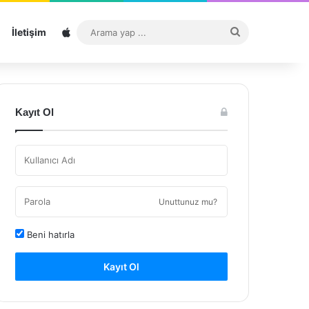
Sitemap
Arama
İletişim
yap
...
Kayıt Ol
Unuttunuz mu?
Beni hatırla
Kayıt Ol