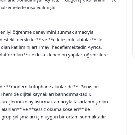
alzemelerle inşa edilmiştir.
ere en iyi öğrenme deneyimini sunmak amacıyla
destekli derslikler** ve **etkileşimli tahtalar** ile
 olan katılımını artırmayı hedeflemektedir. Ayrıca,
atformları** ile desteklenen bu yapılar, öğrencilere
ri de **modern kütüphane alanlarıdır**. Geniş bir
 hem de dijital kaynakları barındırmaktadır.
süreçlerini kolaylaştırmak amacıyla tasarlanmış olan
alanları** ve **sessiz okuma köşeleri** ile
ve grup çalışmaları için uygun bir ortam sunmaktadır.