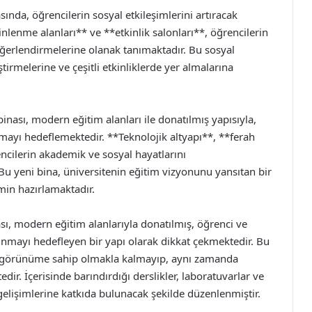
sında, öğrencilerin sosyal etkileşimlerini artıracak
nlenme alanları** ve **etkinlik salonları**, öğrencilerin
değerlendirmelerine olanak tanımaktadır. Bu sosyal
ştirmelerine ve çeşitli etkinliklerde yer almalarına
binası, modern eğitim alanları ile donatılmış yapısıyla,
nmayı hedeflemektedir. **Teknolojik altyapı**, **ferah
ncilerin akademik ve sosyal hayatlarını
Bu yeni bina, üniversitenin eğitim vizyonunu yansıtan bir
min hazırlamaktadır.
ası, modern eğitim alanlarıyla donatılmış, öğrenci ve
nmayı hedefleyen bir yapı olarak dikkat çekmektedir. Bu
ir görünüme sahip olmakla kalmayıp, aynı zamanda
edir. İçerisinde barındırdığı derslikler, laboratuvarlar ve
gelişimlerine katkıda bulunacak şekilde düzenlenmiştir.