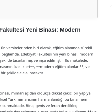
 Fakültesi Yeni Binası: Modern
 üniversitelerinden biri olarak, eğitim alanında sürekli
u bağlamda, Edebiyat Fakültesi’nin yeni binası, modern
 şekilde tasarlanmış ve inşa edilmiştir. Bu makalede,
inasının özellikleri**, **modern eğitim alanları**, ve
ir şekilde ele alınacaktır.
binası, mimari açıdan oldukça dikkat çekici bir yapıya
eksel Türk mimarisinin harmanlandığı bu bina, hem
k sunmaktadır. Bina, geniş ve ferah derslikler,
anlarla donatılmıştır. Ayrıca, **doğal ışık kullanımı** ve