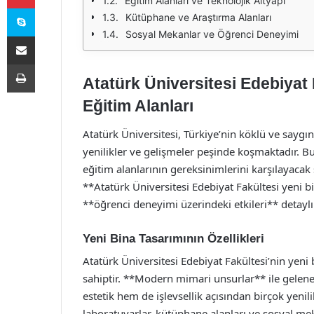
Eğitim Alanları ve Teknolojik Altyapı
Skype
Kütüphane ve Araştırma Alanları
Sosyal Mekanlar ve Öğrenci Deneyimi
E-Posta ile paylaş
Yazdır
Atatürk Üniversitesi Edebiyat
Eğitim Alanları
Atatürk Üniversitesi, Türkiye’nin köklü ve saygın
yenilikler ve gelişmeler peşinde koşmaktadır. B
eğitim alanlarının gereksinimlerini karşılayacak
**Atatürk Üniversitesi Edebiyat Fakültesi yeni b
**öğrenci deneyimi üzerindeki etkileri** detaylı b
Yeni Bina Tasarımının Özellikleri
Atatürk Üniversitesi Edebiyat Fakültesi’nin yeni 
sahiptir. **Modern mimari unsurlar** ile gelen
estetik hem de işlevsellik açısından birçok yenili
laboratuvarlar, kütüphane alanları ve sosyal mek