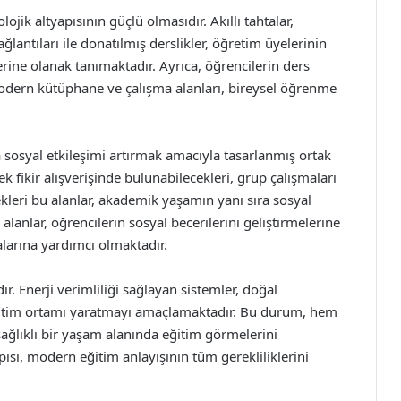
ojik altyapısının güçlü olmasıdır. Akıllı tahtalar,
ğlantıları ile donatılmış derslikler, öğretim üyelerinin
lerine olanak tanımaktadır. Ayrıca, öğrencilerin ders
modern kütüphane ve çalışma alanları, bireysel öğrenme
 sosyal etkileşimi artırmak amacıyla tasarlanmış ortak
ek fikir alışverişinde bulunabilecekleri, grup çalışmaları
cekleri bu alanlar, akademik yaşamın yanı sıra sosyal
alanlar, öğrencilerin sosyal becerilerini geliştirmelerine
malarına yardımcı olmaktadır.
ır. Enerji verimliliği sağlayan sistemler, doğal
 eğitim ortamı yaratmayı amaçlamaktadır. Bu durum, hem
sağlıklı bir yaşam alanında eğitim görmelerini
pısı, modern eğitim anlayışının tüm gerekliliklerini