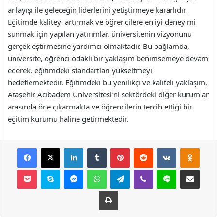
anlayışı ile geleceğin liderlerini yetiştirmeye kararlıdır.
Eğitimde kaliteyi artırmak ve öğrencilere en iyi deneyimi
sunmak için yapılan yatırımlar, üniversitenin vizyonunu
gerçekleştirmesine yardımcı olmaktadır. Bu bağlamda,
üniversite, öğrenci odaklı bir yaklaşım benimsemeye devam
ederek, eğitimdeki standartları yükseltmeyi
hedeflemektedir. Eğitimdeki bu yenilikçi ve kaliteli yaklaşım,
Ataşehir Acıbadem Üniversitesi’ni sektördeki diğer kurumlar
arasında öne çıkarmakta ve öğrencilerin tercih ettiği bir
eğitim kurumu haline getirmektedir.
Facebook
X
LinkedIn
Tumblr
Pinterest
Reddit
VKontakte
Odnok
Pocket
Skype
Messenger
WhatsApp
Telegram
Viber
Line
E-Posta ile payla
Yazdır