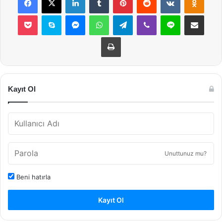
Pocket
Skype
Messenger
WhatsApp
Telegram
Viber
Line
E-Posta ile payla
Yazdır
Kayıt Ol
Unuttunuz mu?
Beni hatırla
Kayıt Ol