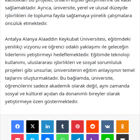
sağlamaktadır. Ayrıca, üniversite, yerel ve ulusal düzeyde
işbirlikleri ile topluma fayda sağlamaya yönelik çalışmalara
öncülük etmektedir.
Antalya Alanya Alaaddin Keykubat Üniversitesi, eğitimdeki
yenilikçi vizyonu ve öğrenci odaklı yaklaşımı ile geleceğin
liderlerini yetiştirmeyi hedeflemektedir. Eğitimde teknoloji
kullanımı, uluslararası işbirlikleri ve sosyal sorumluluk
projeleri gibi unsurlar, üniversitenin eğitim anlayışının temel
taşlarını oluşturmaktadır. Bu bağlamda, üniversite,
öğrencilerini sadece akademik olarak değil, aynı zamanda
sosyal ve kültürel açıdan da donanımlı bireyler olarak
yetiştirmeye özen göstermektedir.
Facebook
X
LinkedIn
Tumblr
Pinterest
Reddit
VKontakte
Odnok
Pocket
Skype
Messenger
WhatsApp
Telegram
Viber
Line
E-Posta ile payla