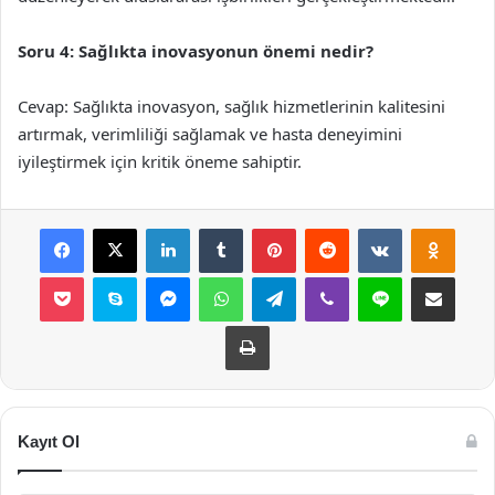
Soru 4: Sağlıkta inovasyonun önemi nedir?
Cevap: Sağlıkta inovasyon, sağlık hizmetlerinin kalitesini
artırmak, verimliliği sağlamak ve hasta deneyimini
iyileştirmek için kritik öneme sahiptir.
Facebook
X
LinkedIn
Tumblr
Pinterest
Reddit
VKontakte
Odnok
Pocket
Skype
Messenger
WhatsApp
Telegram
Viber
Line
E-Posta ile payla
Yazdır
Kayıt Ol