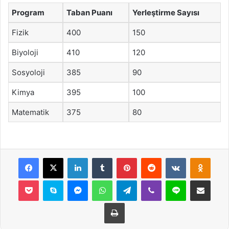
Program
Taban Puanı
Yerleştirme Sayısı
Fizik
400
150
Biyoloji
410
120
Sosyoloji
385
90
Kimya
395
100
Matematik
375
80
Facebook
X
LinkedIn
Tumblr
Pinterest
Reddit
VKontakte
Odnok
Pocket
Skype
Messenger
WhatsApp
Telegram
Viber
Line
E-Posta ile payla
Yazdır