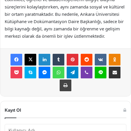
süreçlerini kolaylaştırırken, aynı zamanda sosyal ve kültürel
bir ortam yaratmaktadır. Bu nedenle, Ankara Üniversitesi
Kütüphane ve Dokümantasyon Daire Başkanlığı, sadece bir
bilgi kaynağı değil, aynı zamanda bir öğrenme ve gelişim
merkezi olarak da önemli bir işlev üstlenmektedir.
Facebook
X
LinkedIn
Tumblr
Pinterest
Reddit
VKontakte
Odnok
Pocket
Skype
Messenger
WhatsApp
Telegram
Viber
Line
E-Posta ile payla
Yazdır
Kayıt Ol