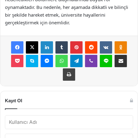
oynamaktadır. Bu nedenle, her aşamada dikkatli ve bilinçli
bir şekilde hareket etmek, üniversite hayallerini
gerçekleştirmek için önemlidir.
Facebook
X
LinkedIn
Tumblr
Pinterest
Reddit
VKontakte
Odnok
Pocket
Skype
Messenger
WhatsApp
Telegram
Viber
Line
E-Posta ile payla
Yazdır
Kayıt Ol