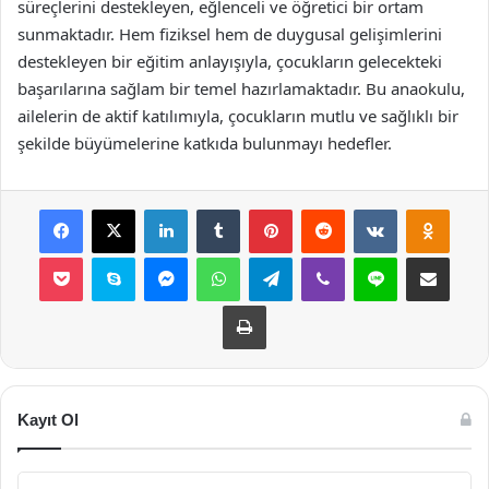
süreçlerini destekleyen, eğlenceli ve öğretici bir ortam
sunmaktadır. Hem fiziksel hem de duygusal gelişimlerini
destekleyen bir eğitim anlayışıyla, çocukların gelecekteki
başarılarına sağlam bir temel hazırlamaktadır. Bu anaokulu,
ailelerin de aktif katılımıyla, çocukların mutlu ve sağlıklı bir
şekilde büyümelerine katkıda bulunmayı hedefler.
Facebook
X
LinkedIn
Tumblr
Pinterest
Reddit
VKontakte
Odnok
Pocket
Skype
Messenger
WhatsApp
Telegram
Viber
Line
E-Posta ile payla
Yazdır
Kayıt Ol