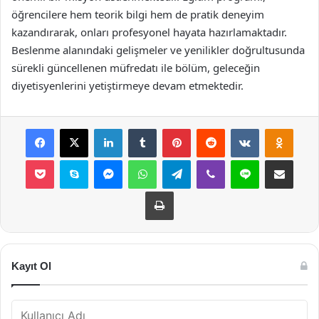
öğrencilere hem teorik bilgi hem de pratik deneyim
kazandırarak, onları profesyonel hayata hazırlamaktadır.
Beslenme alanındaki gelişmeler ve yenilikler doğrultusunda
sürekli güncellenen müfredatı ile bölüm, geleceğin
diyetisyenlerini yetiştirmeye devam etmektedir.
Facebook
X
LinkedIn
Tumblr
Pinterest
Reddit
VKontakte
Odnok
Pocket
Skype
Messenger
WhatsApp
Telegram
Viber
Line
E-Posta ile payla
Yazdır
Kayıt Ol