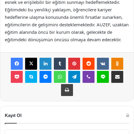
esnek ve erişilebilir bir eğitim sunmayı hedeflemektedir.
Eğitimdeki bu yenilikçi yaklaşım, öğrencilere kariyer
hedeflerine ulaşma konusunda önemli fırsatlar sunarken,
eğitimcilerin de gelişimini desteklemektedir. AUZEF, uzaktan
eğitim alanında öncü bir kurum olarak, gelecekte de
eğitimdeki dönüşümün öncüsü olmaya devam edecektir.
Facebook
X
LinkedIn
Tumblr
Pinterest
Reddit
VKontakte
Odnok
Pocket
Skype
Messenger
WhatsApp
Telegram
Viber
Line
E-Posta ile payla
Yazdır
Kayıt Ol