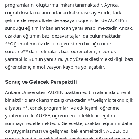
programlarını oluşturma imkanı tanımaktadır. Ayrıca,
coğrafi kısıtlamaların ortadan kalkması sayesinde, farklı
şehirlerde veya ülkelerde yaşayan öğrenciler de AUZEF’in
sunduğu eğitim imkanlarından yararlanabilmektedir. Ancak,
uzaktan eğitimin bazı dezavantajları da bulunmaktadır.
**Öğrencilerin öz disiplin gerektiren bir öğrenme
sürecine** dahil olmaları, bazı öğrenciler için zorluk
yaratabilir. Bunun yanı sıra, yüz yüze etkileşim eksikliği, bazı
öğrenciler için motivasyon kaybına yol açabilir.
Sonuç ve Gelecek Perspektifi
Ankara Üniversitesi AUZEF, uzaktan eğitim alanında önemli
bir aktör olarak karşımıza çıkmaktadır. **Gelişmiş teknolojik
altyapısı**, esnek programları ve etkileşimli öğrenme
yöntemleri ile AUZEF, öğrencilere nitelikli bir eğitim
sunmayı hedeflemektedir. Gelecekte, uzaktan eğitimin daha
da yaygınlaşması ve gelişmesi beklenmektedir. AUZEF, bu
süreçte kendini sürekli olarak yenileyerek, öğrencilere en iyi