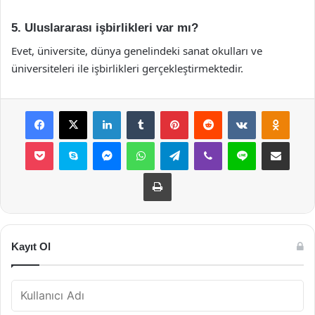
5. Uluslararası işbirlikleri var mı?
Evet, üniversite, dünya genelindeki sanat okulları ve
üniversiteleri ile işbirlikleri gerçekleştirmektedir.
Facebook
X
LinkedIn
Tumblr
Pinterest
Reddit
VKontakte
Odnok
Pocket
Skype
Messenger
WhatsApp
Telegram
Viber
Line
E-Posta ile payla
Yazdır
Kayıt Ol