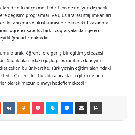
kileri de dikkat çekmektedir. Üniversite, yurtdışındaki
ilere değişim programları ve uluslararası staj imkanları
ler ile tanışma ve uluslararası bir perspektif kazanma
rarası öğrenci kabulü, farklı coğrafyalardan gelen
tliliğini artırmaktadır.
umu olarak, öğrencilere geniş bir eğitim yelpazesi,
dır. Sağlık alanındaki güçlü programları, deneyimli
ikkat çeken bu üniversite, Türkiye’nin eğitim alanındaki
tedir. Öğrenciler, burada alacakları eğitim ile hem
ler olarak mezun olmayı hedeflemektedir.
st
Reddit
VKontakte
Odnoklassniki
Pocket
Skype
Messenger
E-Posta ile paylaş
Yazdır