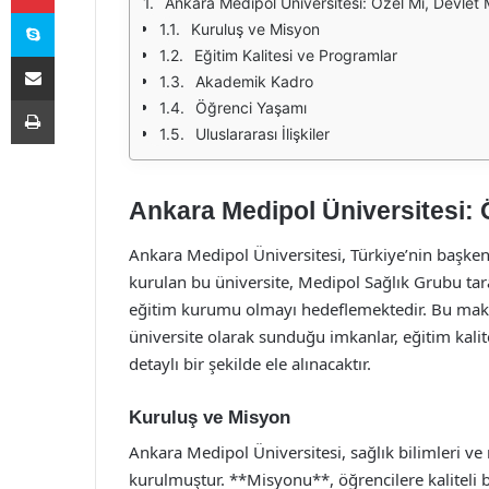
Ankara Medipol Üniversitesi: Özel Mi, Devlet 
Skype
Kuruluş ve Misyon
Eğitim Kalitesi ve Programlar
E-Posta ile paylaş
Akademik Kadro
Yazdır
Öğrenci Yaşamı
Uluslararası İlişkiler
Ankara Medipol Üniversitesi: 
Ankara Medipol Üniversitesi, Türkiye’nin başkent
kurulan bu üniversite, Medipol Sağlık Grubu tar
eğitim kurumu olmayı hedeflemektedir. Bu makal
üniversite olarak sunduğu imkanlar, eğitim kali
detaylı bir şekilde ele alınacaktır.
Kuruluş ve Misyon
Ankara Medipol Üniversitesi, sağlık bilimleri v
kurulmuştur. **Misyonu**, öğrencilere kaliteli b