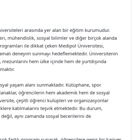
iversiteleri arasında yer alan bir eğitim kurumudur.
eri, mühendislik, sosyal bilimler ve diğer birçok alanda
programları ile dikkat çeken Medipol Üniversitesi,
amalı deneyim sunmayı hedeflemektedir. Üniversitenin
k, mezunlarını hem ülke içinde hem de yurtdışında
maktır.
osyal yaşam alanı sunmaktadır. Kütüphane, spor
i olanaklar, öğrencilerin hem akademik hem de sosyal
ersite, çeşitli öğrenci kulüpleri ve organizasyonlar
liklere katılmalarını teşvik etmektedir. Bu durum,
 değil, aynı zamanda sosyal becerilerini de
çok farklı program sunarak, öğrencilere geniş bir kariyer