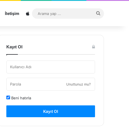
Sitemap
Arama
İletişim
yap
...
Kayıt Ol
Unuttunuz mu?
Beni hatırla
Kayıt Ol