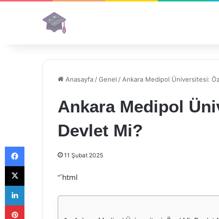
Anasayfa
/
Genel
/
Ankara Medipol Üniversitesi: Öz
Ankara Medipol Üniv
Devlet Mi?
Facebook
11 Şubat 2025
X
“`html
LinkedIn
Pinterest