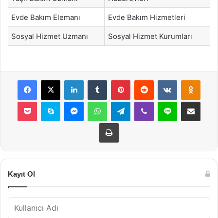
Evde Bakım Elemanı
Evde Bakım Hizmetleri
Sosyal Hizmet Uzmanı
Sosyal Hizmet Kurumları
Facebook
X
LinkedIn
Tumblr
Pinterest
Reddit
VKontakte
Odnok
Pocket
Skype
Messenger
WhatsApp
Telegram
Viber
Line
E-Posta ile payla
Yazdır
Kayıt Ol