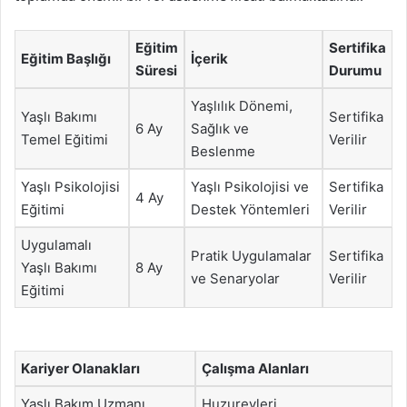
Eğitim
Sertifika
Eğitim Başlığı
İçerik
Süresi
Durumu
Yaşlılık Dönemi,
Yaşlı Bakımı
Sertifika
6 Ay
Sağlık ve
Temel Eğitimi
Verilir
Beslenme
Yaşlı Psikolojisi
Yaşlı Psikolojisi ve
Sertifika
4 Ay
Eğitimi
Destek Yöntemleri
Verilir
Uygulamalı
Pratik Uygulamalar
Sertifika
Yaşlı Bakımı
8 Ay
ve Senaryolar
Verilir
Eğitimi
Kariyer Olanakları
Çalışma Alanları
Yaşlı Bakım Uzmanı
Huzurevleri