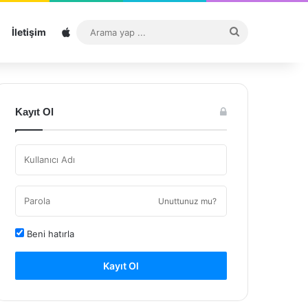
Sitemap
Arama
İletişim
yap
...
Kayıt Ol
Unuttunuz mu?
Beni hatırla
Kayıt Ol