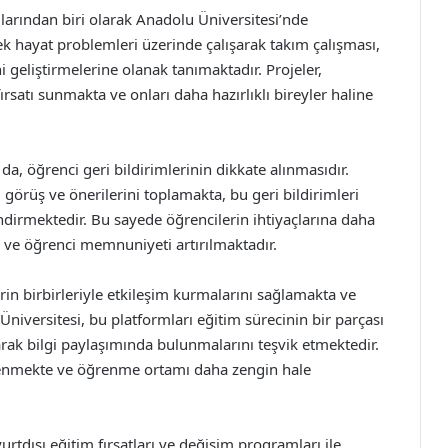
larından biri olarak Anadolu Üniversitesi’nde
k hayat problemleri üzerinde çalışarak takım çalışması,
geliştirmelerine olanak tanımaktadır. Projeler,
ırsatı sunmakta ve onları daha hazırlıklı bireyler haline
da, öğrenci geri bildirimlerinin dikkate alınmasıdır.
i görüş ve önerilerini toplamakta, bu geri bildirimleri
ndirmektedir. Bu sayede öğrencilerin ihtiyaçlarına daha
a ve öğrenci memnuniyeti artırılmaktadır.
rin birbirleriyle etkileşim kurmalarını sağlamakta ve
iversitesi, bu platformları eğitim sürecinin bir parçası
arak bilgi paylaşımında bulunmalarını teşvik etmektedir.
çlenmekte ve öğrenme ortamı daha zengin hale
urtdışı eğitim fırsatları ve değişim programları ile