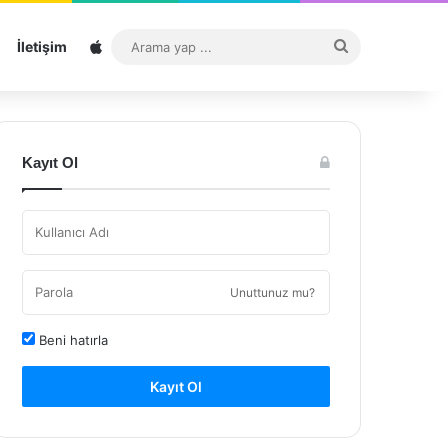
Sitemap
Arama
İletişim
yap
...
Kayıt Ol
Unuttunuz mu?
Beni hatırla
Kayıt Ol