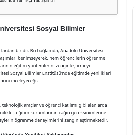
tüsü'nde Yenilikçi Yaklaşımlar
niversitesi Sosyal Bilimler
lardan biridir. Bu bağlamda, Anadolu Üniversitesi
aklaşımları benimseyerek, hem öğrencilerin öğrenme
arının eğitim yöntemlerini zenginleştirmeyi
esi Sosyal Bilimler Enstitüsü’nde eğitimde yenilikleri
larını inceleyeceğiz.
, teknolojik araçlar ve öğrenci katılımı gibi alanlarda
enilikler, eğitim kurumlarının çağın gereksinimlerine
eylerin öğrenme deneyimlerini zenginleştirmektedir.
itüsü’nde Yenilikçi Yaklaşımlar