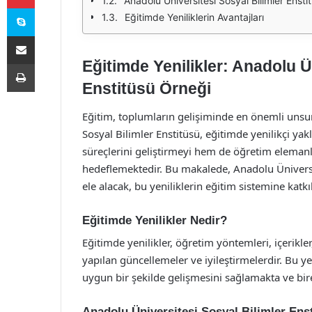
Anadolu Üniversitesi Sosyal Bilimler Ensti
Skype
Eğitimde Yeniliklerin Avantajları
E-Posta ile paylaş
Eğitimde Yenilikler: Anadolu Ü
Yazdır
Enstitüsü Örneği
Eğitim, toplumların gelişiminde en önemli unsur
Sosyal Bilimler Enstitüsü, eğitimde yenilikçi y
süreçlerini geliştirmeyi hem de öğretim elemanl
hedeflemektedir. Bu makalede, Anadolu Üniversit
ele alacak, bu yeniliklerin eğitim sistemine katkı
Eğitimde Yenilikler Nedir?
Eğitimde yenilikler, öğretim yöntemleri, içerikler
yapılan güncellemeler ve iyileştirmelerdir. Bu y
uygun bir şekilde gelişmesini sağlamakta ve bir
Anadolu Üniversitesi Sosyal Bilimler Enst