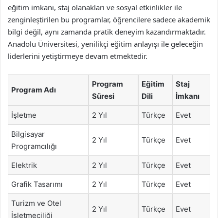
eğitim imkanı, staj olanakları ve sosyal etkinlikler ile
zenginleştirilen bu programlar, öğrencilere sadece akademik
bilgi değil, aynı zamanda pratik deneyim kazandırmaktadır.
Anadolu Üniversitesi, yenilikçi eğitim anlayışı ile geleceğin
liderlerini yetiştirmeye devam etmektedir.
Program
Eğitim
Staj
Program Adı
Süresi
Dili
İmkanı
İşletme
2 Yıl
Türkçe
Evet
Bilgisayar
2 Yıl
Türkçe
Evet
Programcılığı
Elektrik
2 Yıl
Türkçe
Evet
Grafik Tasarımı
2 Yıl
Türkçe
Evet
Turizm ve Otel
2 Yıl
Türkçe
Evet
İşletmeciliği