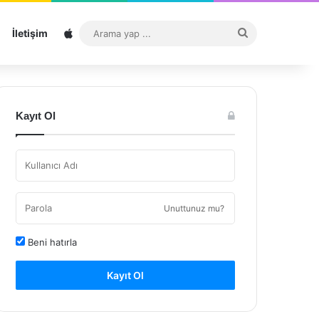
Sitemap
Arama
İletişim
yap
...
Kayıt Ol
Unuttunuz mu?
Beni hatırla
Kayıt Ol