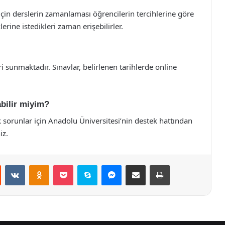
n derslerin zamanlaması öğrencilerin tercihlerine göre
erine istedikleri zaman erişebilirler.
i sunmaktadır. Sınavlar, belirlenen tarihlerde online
bilir miyim?
sorunlar için Anadolu Üniversitesi’nin destek hattından
iz.
st
Reddit
VKontakte
Odnoklassniki
Pocket
Skype
Messenger
E-Posta ile paylaş
Yazdır