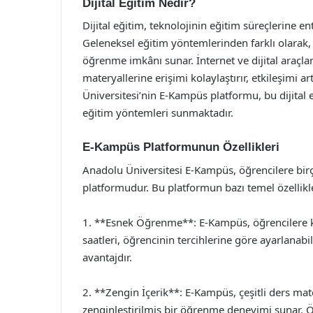
Dijital Eğitim Nedir?
Dijital eğitim, teknolojinin eğitim süreçlerine e
Geleneksel eğitim yöntemlerinden farklı olarak,
öğrenme imkânı sunar. İnternet ve dijital araçla
materyallerine erişimi kolaylaştırır, etkileşimi 
Üniversitesi’nin E-Kampüs platformu, bu dijital
eğitim yöntemleri sunmaktadır.
E-Kampüs Platformunun Özellikleri
Anadolu Üniversitesi E-Kampüs, öğrencilere birç
platformudur. Bu platformun bazı temel özellikle
1. **Esnek Öğrenme**: E-Kampüs, öğrencilere ke
saatleri, öğrencinin tercihlerine göre ayarlanabil
avantajdır.
2. **Zengin İçerik**: E-Kampüs, çeşitli ders matery
zenginleştirilmiş bir öğrenme deneyimi sunar. Ö