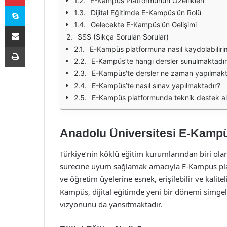
E-Kampüs Platformunun Özellikleri
Skype
Dijital Eğitimde E-Kampüs'ün Rolü
Gelecekte E-Kampüs'ün Gelişimi
E-Posta ile paylaş
SSS (Sıkça Sorulan Sorular)
Yazdır
E-Kampüs platformuna nasıl kaydolabiliri
E-Kampüs’te hangi dersler sunulmaktadı
E-Kampüs'te dersler ne zaman yapılmakt
E-Kampüs’te nasıl sınav yapılmaktadır?
E-Kampüs platformunda teknik destek ala
Anadolu Üniversitesi E-Kampüs
Türkiye’nin köklü eğitim kurumlarından biri olan
sürecine uyum sağlamak amacıyla E-Kampüs plat
ve öğretim üyelerine esnek, erişilebilir ve kalit
Kampüs, dijital eğitimde yeni bir dönemi simge
vizyonunu da yansıtmaktadır.