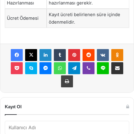
Hazırlanması
hazırlanması gerekir.
Kayıt ücreti belirlenen süre içinde
Ücret Ödemesi
ödenmelidir.
Facebook
X
LinkedIn
Tumblr
Pinterest
Reddit
VKontakte
Odnok
Pocket
Skype
Messenger
WhatsApp
Telegram
Viber
Line
E-Posta ile payla
Yazdır
Kayıt Ol