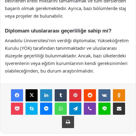
belirlenen kredi miktarını tamamlamak ve tüm derslerden
başarılı olmak gerekmektedir. Ayrıca, bazı bölümlerde staj
veya projeler de bulunabilir.
Diplomam uluslararası geçerliliğe sahip mi?
Anadolu Üniversitesi’nin verdiği diplomalar, Yükseköğretim
Kurulu (YÖK) tarafından tanınmaktadır ve uluslararası
düzeyde geçerliliği bulunmaktadır. Ancak, bazı ülkelerdeki
işverenlerin veya eğitim kurumlarının kendi gereksinimleri
olabileceğinden, bu durum araştırılmalıdır.
Facebook
X
LinkedIn
Tumblr
Pinterest
Reddit
VKontakte
Odnok
Pocket
Skype
Messenger
WhatsApp
Telegram
Viber
Line
E-Posta ile payla
Yazdır