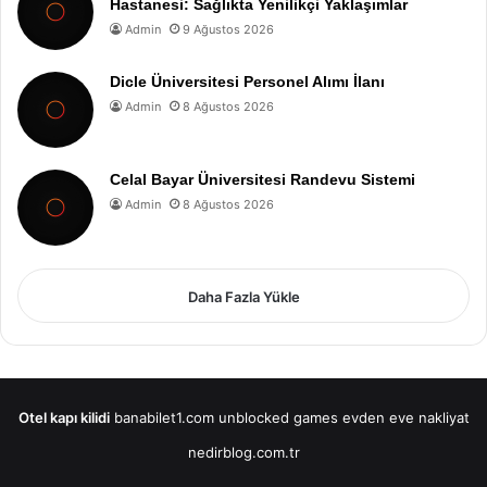
Hastanesi: Sağlıkta Yenilikçi Yaklaşımlar
Admin
9 Ağustos 2026
Dicle Üniversitesi Personel Alımı İlanı
Admin
8 Ağustos 2026
Celal Bayar Üniversitesi Randevu Sistemi
Admin
8 Ağustos 2026
Daha Fazla Yükle
Otel kapı kilidi
banabilet1.com
unblocked games
evden eve nakliyat
nedirblog.com.tr