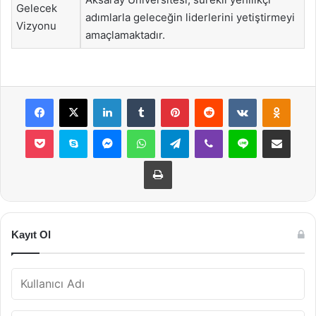
Gelecek
adımlarla geleceğin liderlerini yetiştirmeyi
Vizyonu
amaçlamaktadır.
Facebook
X
LinkedIn
Tumblr
Pinterest
Reddit
VKontakte
Odnok
Pocket
Skype
Messenger
WhatsApp
Telegram
Viber
Line
E-Posta ile payla
Yazdır
Kayıt Ol