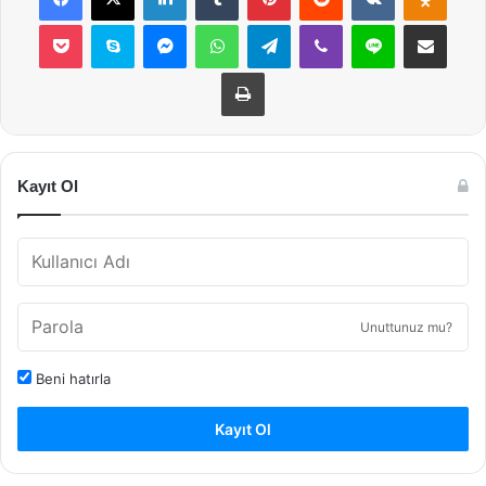
Pocket
Skype
Messenger
WhatsApp
Telegram
Viber
Line
E-Posta ile payla
Yazdır
Kayıt Ol
Unuttunuz mu?
Beni hatırla
Kayıt Ol