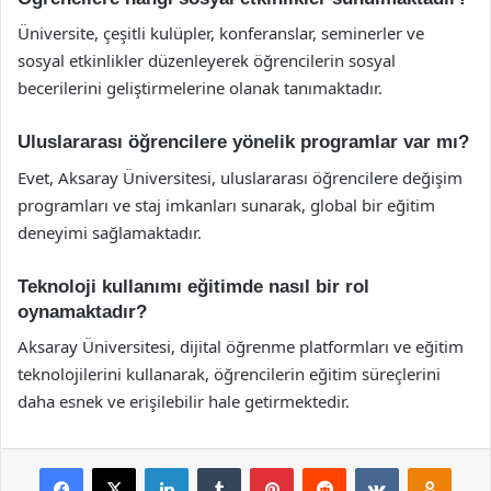
Üniversite, çeşitli kulüpler, konferanslar, seminerler ve
sosyal etkinlikler düzenleyerek öğrencilerin sosyal
becerilerini geliştirmelerine olanak tanımaktadır.
Uluslararası öğrencilere yönelik programlar var mı?
Evet, Aksaray Üniversitesi, uluslararası öğrencilere değişim
programları ve staj imkanları sunarak, global bir eğitim
deneyimi sağlamaktadır.
Teknoloji kullanımı eğitimde nasıl bir rol
oynamaktadır?
Aksaray Üniversitesi, dijital öğrenme platformları ve eğitim
teknolojilerini kullanarak, öğrencilerin eğitim süreçlerini
daha esnek ve erişilebilir hale getirmektedir.
Facebook
X
LinkedIn
Tumblr
Pinterest
Reddit
VKontakte
Odnok