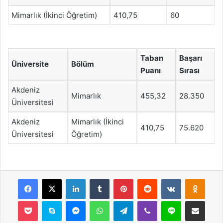
Mimarlık (İkinci Öğretim)
410,75
60
Taban
Başarı
Üniversite
Bölüm
Puanı
Sırası
Akdeniz
Mimarlık
455,32
28.350
Üniversitesi
Akdeniz
Mimarlık (İkinci
410,75
75.620
Üniversitesi
Öğretim)
Facebook
X
LinkedIn
Tumblr
Pinterest
Reddit
VKontakte
Odnok
Pocket
Skype
Messenger
WhatsApp
Telegram
Viber
Line
E-Posta ile payla
Yazdır