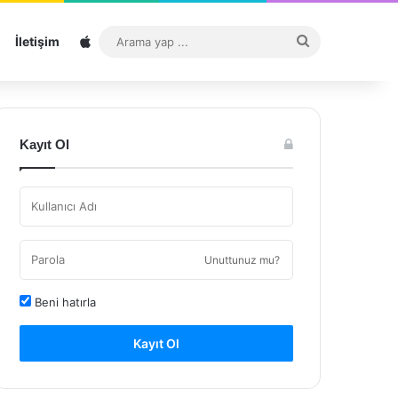
Sitemap
Arama
İletişim
yap
...
Kayıt Ol
Unuttunuz mu?
Beni hatırla
Kayıt Ol