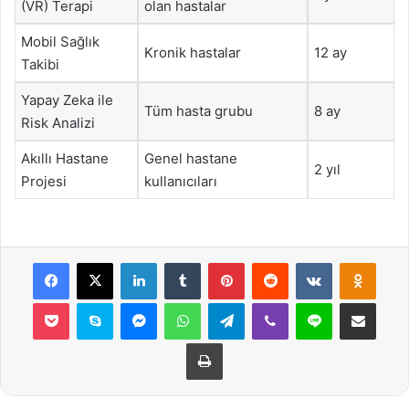
(VR) Terapi
olan hastalar
Mobil Sağlık
Kronik hastalar
12 ay
Takibi
Yapay Zeka ile
Tüm hasta grubu
8 ay
Risk Analizi
Akıllı Hastane
Genel hastane
2 yıl
Projesi
kullanıcıları
Facebook
X
LinkedIn
Tumblr
Pinterest
Reddit
VKontakte
Odnok
Pocket
Skype
Messenger
WhatsApp
Telegram
Viber
Line
E-Posta ile payla
Yazdır